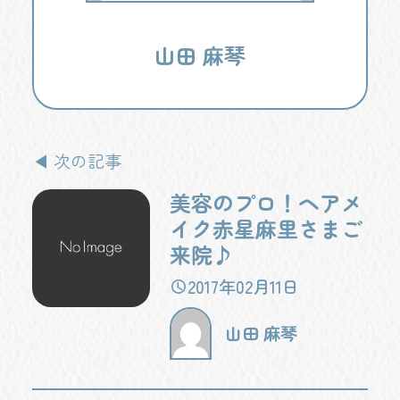
山田 麻琴
◀ 次の記事
美容のプロ！ヘアメ
イク赤星麻里さまご
来院♪
2017年02月11日
山田 麻琴