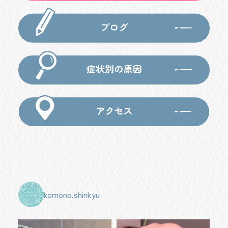
komono.shinkyu