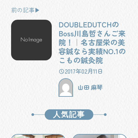
前の記事▶
DOUBLEDUTCHの
Boss川島哲さんご来
院！｜名古屋栄の美
容鍼なら実績NO.1の
こもの鍼灸院
2017年02月11日
山田 麻琴
人気記事