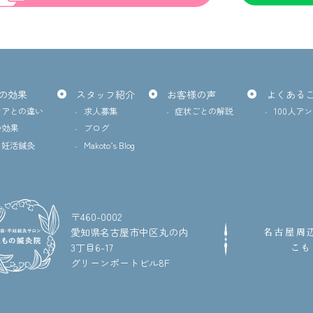
の効果
スタッフ紹介
お客様の声
よくある
ケアとの違い
求人募集
症状ごとの解説
100人ア
の効果
ブログ
・妊活鍼灸
Makoto’s Blog
〒460-0002
愛知県名古屋市中区丸の内
名古屋周
3丁目6-17
こも
グリーンポートビル8F