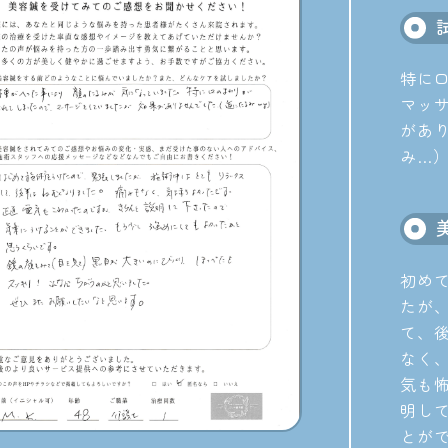
特に
マッ
があ
み…
初め
たが
て、
なく
気も
明し
とが