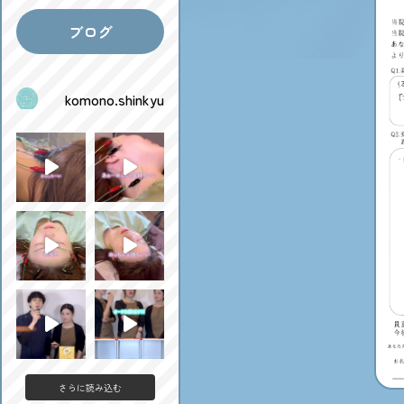
ブログ
komono.shinkyu
さらに読み込む