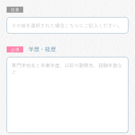
任意
学歴・経歴
必須