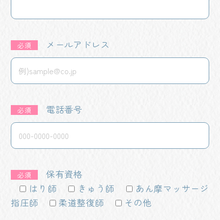
メールアドレス
必須
電話番号
必須
保有資格
必須
はり師
きゅう師
あん摩マッサージ
指圧師
柔道整復師
その他