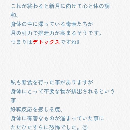
これが終わると新月に向けて心と体の調
和、
身体の中に滞っている毒素たちが
月の引力で排泄力が高まるそうです。
つまりは
デトックス
ですね!!
私も断食を行った事がありますが
身体にとって不要な物が排出されるという
事
好転反応を感じる度、
身体に有害なものが溜まっていた事に
ただひたすらに恐怖でした。😢