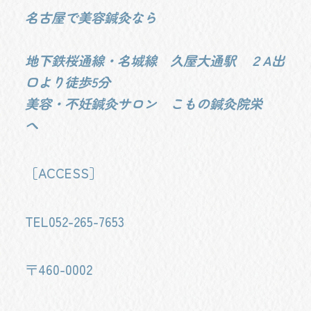
名古屋で美容鍼灸なら
地下鉄桜通線・名城線 久屋大通駅 ２A出
口より徒歩5分
美容・不妊鍼灸サロン こもの鍼灸院栄
へ
［ACCESS］
TEL052-265-7653
〒460-0002