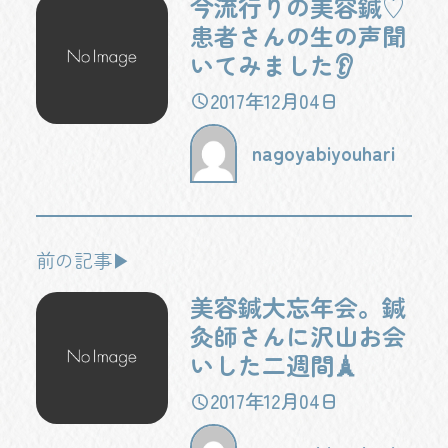
今流行りの美容鍼♡
患者さんの生の声聞
いてみました👂
2017年12月04日
nagoyabiyouhari
前の記事▶
美容鍼大忘年会。鍼
灸師さんに沢山お会
いした二週間🗼
2017年12月04日