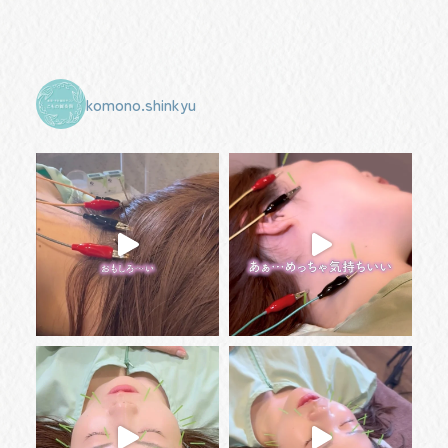
komono.shinkyu