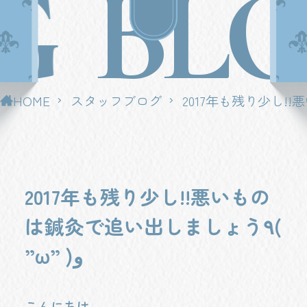
G
BLO
HOME
スタッフブログ
2017年も残り少し!!悪いもの
は鍼灸で追い出しましょう٩(
”ω” )و
こんにちは、