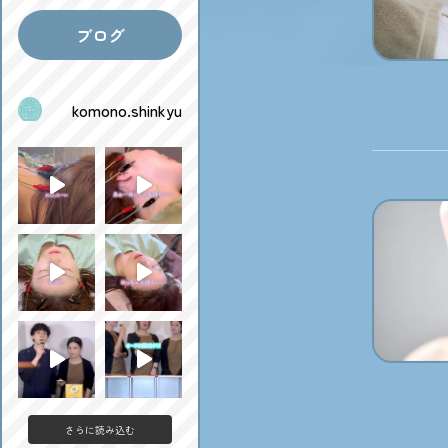
ブログ
komono.shinkyu
さらに読み込む